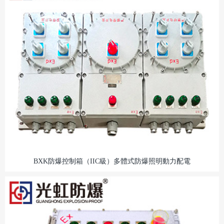
BXK防爆控制箱（IIC級）多體式防爆照明動力配電