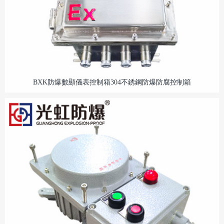
BXK防爆數顯儀表控制箱304不銹鋼防爆防腐控制箱