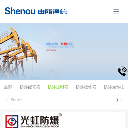
全部
防爆配電箱
防爆控制箱
防爆檢修箱
防爆操作柱