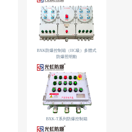
BXK防爆控制箱（IIC級）多體式
防爆照明動
BXK-T系列防爆控制箱