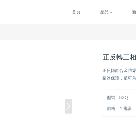
首頁
產品
正反轉三相
正反轉鋁合金防爆
路器保護，還可為
型號 : BXQ
價格 : ￥電議