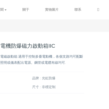
新聞
關于
實物圖片
聯系
電機防爆磁力啟動箱IIC
電磁啟動箱:適用于控制多臺電動機，各個支路均可配斷
照明或儀表配出電源。鋼管或電纜布線均可.
品牌 : 光虹防爆
尺寸 : 非標定制