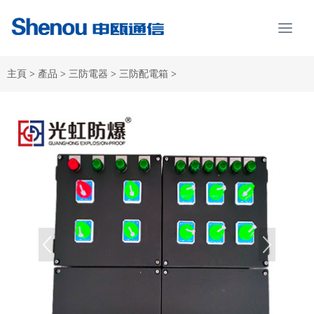
主頁
>
產品
>
三防電器
>
三防配電箱
>