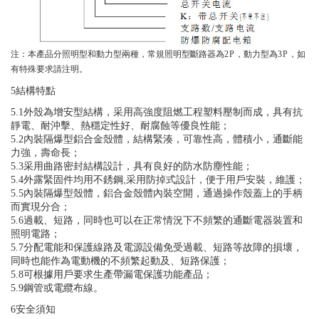
注：本產品分照明型和動力型兩種，常規照明型斷路器為
2P
，動力型為
3P
，如
有特殊要求請注明。
5
結構特點
5.1
外殼為增安型結構，采用高強度阻燃工程塑料壓制而成，具有抗
靜電、耐沖擊、熱穩定性好、耐腐蝕等優良性能；
5.2
內裝隔爆型鋁合金殼體，結構緊湊，可靠性高，體積小，通斷能
力強，壽命長；
5.3
采用曲路密封結構設計，具有良好的防水防塵性能；
,
5.4
外露緊固件均用不銹鋼
采用防掉式設計，便于用戶安裝，維護；
5.5
內裝隔爆型殼體，鋁合金殼體內裝空開，通過操作殼蓋上的手柄
而實現分合；
5.6
過載、短路，同時也可以在正常情況下不頻繁的通斷電器裝置和
照明電路；
5.7
分配電能和保護線路及電源設備免受過載、短路等故障的損壞，
同時也能作為電動機的不頻繁起動及、短路保護；
5.8
可根據用戶要求生產帶漏電保護功能產品；
5.9
鋼管或電纜布線。
6
安全須知