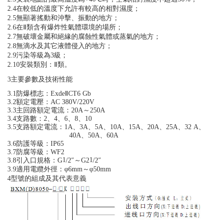
2.4
在較低的溫度下允許有較高的相對濕度；
2.5
無顯著搖動和沖擊、振動的地方；
2.6
在Ⅱ類含有爆炸性氣體環境的場所；
2.7
無破壞金屬和絕緣的腐蝕性氣體或蒸氣的地方；
2.8
無滴水及其它液體侵入的地方；
2.9
污染等級為3級；
2.10
安裝類別：Ⅱ類。
3
主要參數及技術性能
3.1
防爆標志：ExdeⅡCT6 Gb
3.2
額定電壓：AC 380V/220V
3.3
主回路額定電流：20A
～
250A
3.4
支路數：2、4、6、8、10
3.5
支路額定電流：1A、3A、5A、10A、15A、20A、25A、32 A、
40A、50A、60A
3.6
防護等級：IP65
3.7
防腐等級：WF2
1
1
3.8
引入口規格：G
/
2
″～G2
/
2
″
3.9
適用電纜外徑：
φ6mm
～
φ50mm
4
型號的組成及其代表意義