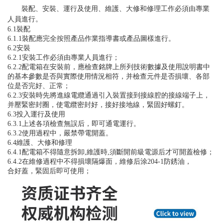
裝配、安裝、運行及使用、維護、大修和修理工作必須由專業
人員進行。
6.1
裝配
6.1.1
裝配應完全按照產品作業指導書或產品圖樣進行。
6.2
安裝
6.2.1
安裝工作必須由專業人員進行；
6.2.2
配電箱在安裝前，應檢查銘牌上所列技術數據及使用說明書中
的基本參數是否與實際使用情況相符，并檢查元件是否損壞、各部
位是否完好、正常；
6.2.3
安裝時先將進線電纜通過引入裝置接到接線腔的接線端子上，
并壓緊密封圈，使電纜密封好，接好接地線，緊固好螺釘。
6.3
投入運行及使用
6.3.1
上述各項檢查無誤后，即可通電運行。
6.3.2
使用過程中，嚴禁帶電開蓋。
6.4
維護、大修和修理
6.4.1
配電箱不得隨意拆卸,維護時,須斷開前級電源后才可開蓋檢修；
6.4.2
在維修過程中不得損壞隔爆面，維修后涂204-1防銹油，
合好蓋，緊固后即可使用；