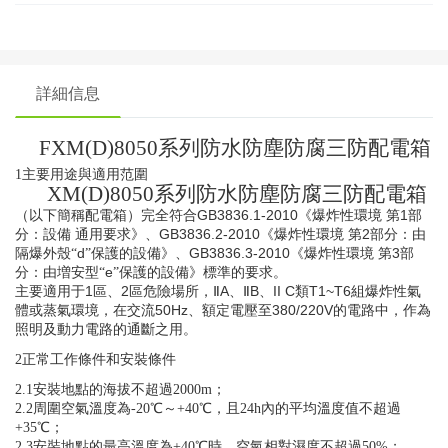
詳細信息
FXM(D)8050
系列
防水防塵防腐三防配電箱
1
主要用途與適用范圍
XM(D)8050
系列
防水防塵防腐三防配電箱
GB3836.1-2010
1
（以下簡稱配電箱）
完全符合
《爆炸性環境
第
部
GB3836.2-2010
2
分：設備
通用要求》、
《爆炸性環境
第
部分：由
d
GB3836.3-2010
3
隔爆外殼“
”保護的設備》、
《爆炸性環境
第
部
e
分：由増安型“
”保護的設備》
標準的要求。
1
2
A
B
II C
T1~T6
主要適用于
區、
區危險場所，Ⅱ
、Ⅱ
、
類
組爆炸性氣
50Hz
380/220V
體或蒸氣環境，在交流
、額定電壓至
的電路中，作為
照明及動力電路的通斷之用。
2
正常工作條件和安裝條件
2.1
安裝地點的海拔不超過2000m；
2.2
周圍空氣溫度為-20℃～+40℃，且24h內的平均溫度值不超過
+35℃；
2.3
安裝地點的最高溫度為+40℃時，空氣相對濕度不超過50%；