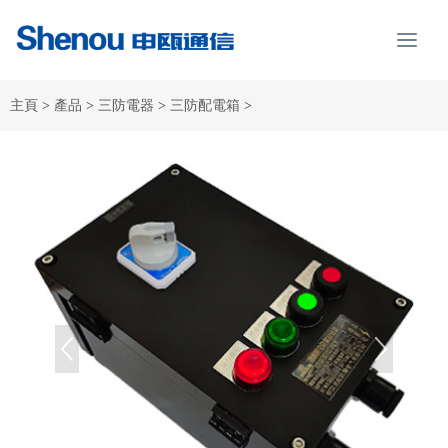
主頁
>
產品
>
三防電器
>
三防配電箱
>