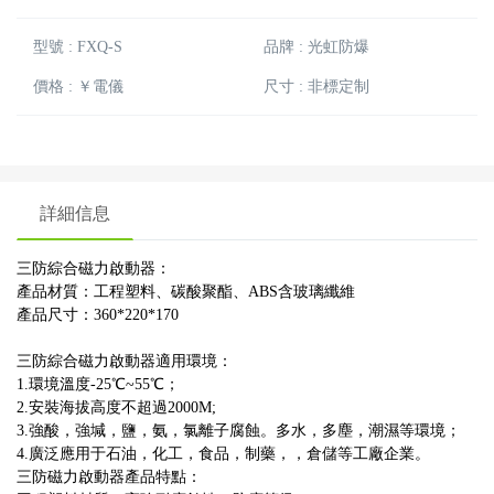
型號 : FXQ-S
品牌 : 光虹防爆
價格 : ￥電儀
尺寸 : 非標定制
詳細信息
三防綜合磁力啟動器：
產品材質：工程塑料、碳酸聚酯、ABS含玻璃纖維
產品尺寸：360*220*170
三防綜合磁力啟動器適用環境：
1.環境溫度-25℃~55℃；
2.安裝海拔高度不超過2000M;
3.強酸，強堿，鹽，氨，氯離子腐蝕。多水，多塵，潮濕等環境；
4.廣泛應用于石油，化工，食品，制藥，，倉儲等工廠企業。
三防磁力啟動器產品特點：