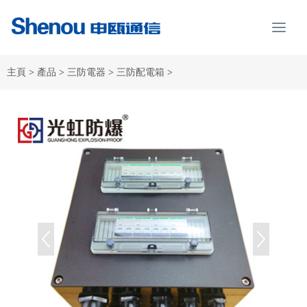
主頁
>
產品
>
三防電器
>
三防配電箱
>