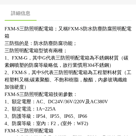
詳細信息
FXM-S三防照明配電箱
；又稱FXM-S防水防塵防腐照明配電
箱
三防指的是：防水防塵防腐功能；
三防照明配電箱型號有兩種；
1、FXM-G，其中G代表三防照明配電箱為不銹鋼材質（碳
素鋼噴塑的防腐等級略低，故行業慣用304不銹鋼）
2、FXM-S，其中S代表三防照明配電箱為工程塑料材質（工
程塑料又稱;碳素聚酯、不飽和樹脂，酸酯，內參玻璃纖維
加強硬度）
FXM-S三防照明配電箱技術參數：
1、額定電壓：AC、DC24V/36V/220V及AC380V
2、額定電流：1A~225A
3、防護等級：IP54、IP55、IP65、IP66
4、防腐等級：室內：F2，(室外：WF2)
FXM-S三防照明配電箱